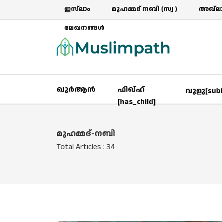
ഇസ്‌ലാം
മുഹമ്മദ് നബി (സ്വ )
അഖ്‌ലാ
ലേഖനങ്ങൾ
ഖുർആൻ
ഫിഖ്ഹ്
വുളൂ[sub
[has_child]
മുഹമ്മദ്-നബി
Total Articles : 34