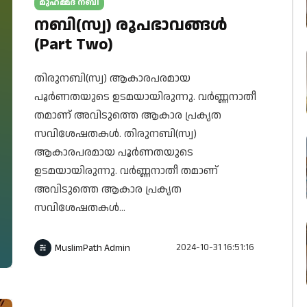
മുഹമ്മദ് നബി
നബി(സ്വ) രൂപഭാവങ്ങൾ
(Part Two)
തിരുനബി(സ്വ) ആകാരപരമായ
പൂർണതയുടെ ഉടമയായിരുന്നു. വർണ്ണനാതീ
തമാണ് അവിടുത്തെ ആകാര പ്രകൃത
സവിശേഷതകൾ. തിരുനബി(സ്വ)
ആകാരപരമായ പൂർണതയുടെ
ഉടമയായിരുന്നു. വർണ്ണനാതീ തമാണ്
അവിടുത്തെ ആകാര പ്രകൃത
സവിശേഷതകൾ...
2024-10-31 16:51:16
MuslimPath Admin