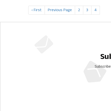
‹ First
Previous Page
2
3
4
Su
Subscribe