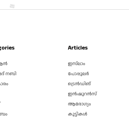
gories
Articles
ആൻ
ഇസ്‌ലാം
മദ് നബി
പോപ്പുലർ
കാരം
ട്രെൻഡിങ്
ഇൻഷുറൻസ്
്
ആരോഗ്യം
ംബം
കുട്ടികൾ