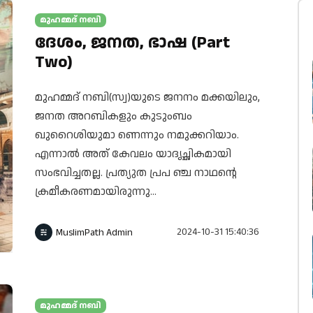
മുഹമ്മദ് നബി
ദേശം, ജനത, ഭാഷ (Part
Two)
മുഹമ്മദ് നബി(സ്വ)യുടെ ജനനം മക്കയിലും,
ജനത അറബികളും കുടുംബം
ഖുറൈശിയുമാ ണെന്നും നമുക്കറിയാം.
എന്നാൽ അത് കേവലം യാദൃച്ഛികമായി
സംഭവിച്ചതല്ല. പ്രത്യുത പ്രപ ഞ്ച നാഥന്റെ
ക്രമീകരണമായിരുന്നു...
2024-10-31 15:40:36
MuslimPath Admin
മുഹമ്മദ് നബി