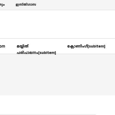
യം
ഇസ്തിഗാസ
‍ഥന
മയ്യിത്
ക്ലോണിംഗ്[subitem]
പരിപാലനം[subitem]