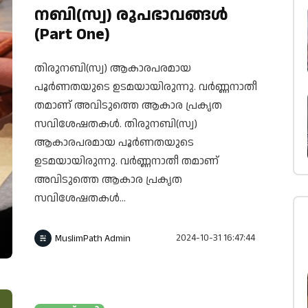
നബി(സ്വ) രൂപഭാവങ്ങൾ
(Part One)
തിരുനബി(സ്വ) ആകാരപരമായ
പൂർണതയുടെ ഉടമയായിരുന്നു. വർണ്ണനാതീ
തമാണ് അവിടുത്തെ ആകാര പ്രകൃത
സവിശേഷതകൾ. തിരുനബി(സ്വ)
ആകാരപരമായ പൂർണതയുടെ
ഉടമയായിരുന്നു. വർണ്ണനാതീ തമാണ്
അവിടുത്തെ ആകാര പ്രകൃത
സവിശേഷതകൾ...
2024-10-31 16:47:44
MuslimPath Admin