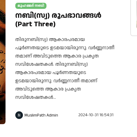
മുഹമ്മദ് നബി
നബി(സ്വ) രൂപഭാവങ്ങൾ
(Part Three)
തിരുനബി(സ്വ) ആകാരപരമായ
പൂർണതയുടെ ഉടമയായിരുന്നു. വർണ്ണനാതീ
തമാണ് അവിടുത്തെ ആകാര പ്രകൃത
സവിശേഷതകൾ. തിരുനബി(സ്വ)
ആകാരപരമായ പൂർണതയുടെ
ഉടമയായിരുന്നു. വർണ്ണനാതീ തമാണ്
അവിടുത്തെ ആകാര പ്രകൃത
സവിശേഷതകൾ...
2024-10-31 16:54:31
MuslimPath Admin