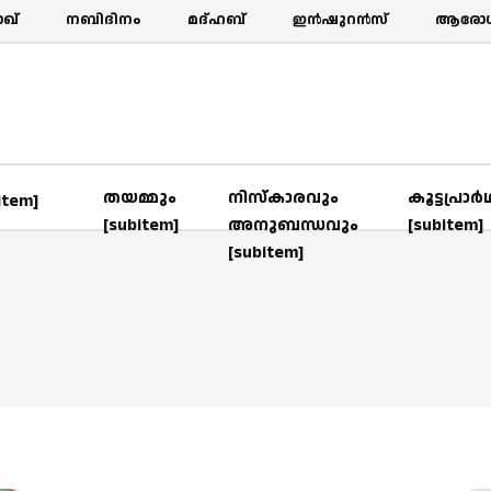
ഖ്‌
നബിദിനം
മദ്ഹബ്
ഇൻഷുറൻസ്
ആരോഗ്
തയമ്മും
നിസ്കാരവും
കൂട്ടപ്രാര്
item]
[subitem]
അനുബന്ധവും
[subitem]
[subitem]