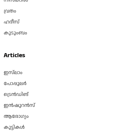
നിസ്‌കാരം
വ്രതം
ഹദീസ്
കുടുംബം
Articles
ഇസ്‌ലാം
പോപ്പുലർ
ട്രെൻഡിങ്
ഇൻഷുറൻസ്
ആരോഗ്യം
കുട്ടികൾ