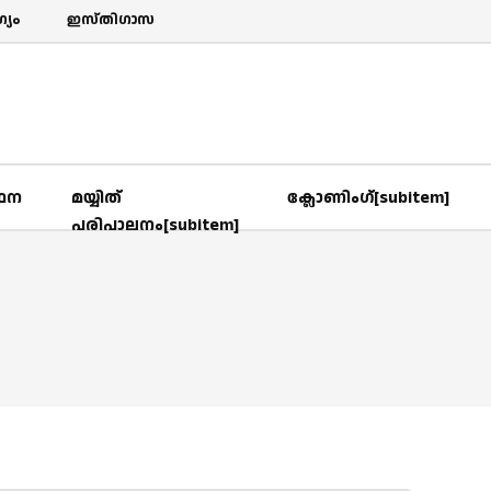
യം
ഇസ്തിഗാസ
‍ഥന
മയ്യിത്
ക്ലോണിംഗ്[subitem]
പരിപാലനം[subitem]