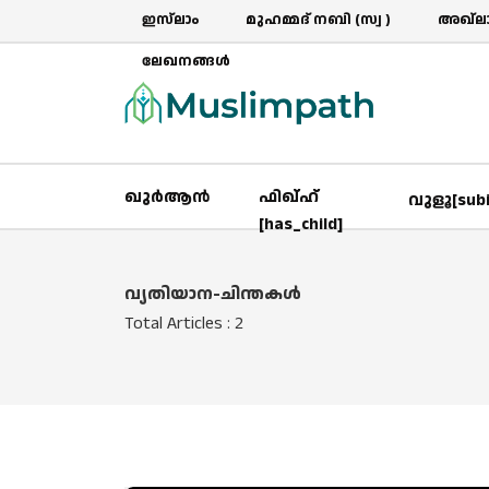
ഇസ്‌ലാം
മുഹമ്മദ് നബി (സ്വ )
അഖ്‌ലാ
ലേഖനങ്ങൾ
ഖുർആൻ
ഫിഖ്ഹ്
വുളൂ[sub
[has_child]
വ്യതിയാന-ചിന്തകൾ
Total Articles : 2