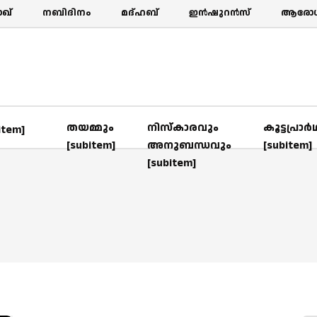
ഖ്‌
നബിദിനം
മദ്ഹബ്
ഇൻഷുറൻസ്
ആരോഗ്
തയമ്മും
നിസ്കാരവും
കൂട്ടപ്രാര്
item]
[subitem]
അനുബന്ധവും
[subitem]
[subitem]