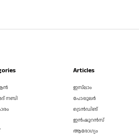
gories
Articles
ആൻ
ഇസ്‌ലാം
മദ് നബി
പോപ്പുലർ
കാരം
ട്രെൻഡിങ്
ഇൻഷുറൻസ്
്
ആരോഗ്യം