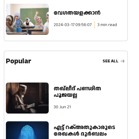
വേഗതയളക്കാന്‍
2024-03-17 09:56:07
3 min read
Popular
SEE ALL
തഖ്ലീദ് പണ്ഢിത
പൂജയല്ല
30 Jun 21
എട്ട് റക്അതുകാരുടെ
രേഖകള്‍ ദുര്‍ബലം