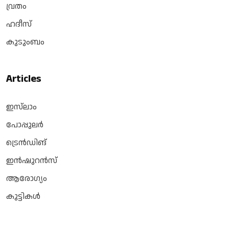
വ്രതം
ഹദീസ്
കുടുംബം
Articles
ഇസ്‌ലാം
പോപ്പുലർ
ട്രെൻഡിങ്
ഇൻഷുറൻസ്
ആരോഗ്യം
കുട്ടികൾ