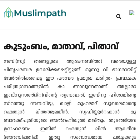
കുടുംബം, മാതാവ്, പിതാവ്
നബി(സ്വ) തങ്ങളുടെ ആദംനബി(അ) വരെയുള്ള
പിതൃപരമ്പര ഉദ്ധരിക്കപ്പെട്ടിട്ടുണ്ട്. മൂന്നു വി ഭാഗമായിട്ട്
വേര്‍തിരിക്കപ്പെട്ട ഈ പരമ്പര പ്രമുഖ ചരിത്ര- പ്രവാചക
ചരിത്രഗ്രന്ഥങ്ങളില്‍ കാ ണാവുന്നതാണ്. അല്ലാമാ
ഇബ്നുസഅ്ദ്(റ)വിന്റെ ത്വബഖാത്, ഇബ്നു ഹിശാമിന്റെ
സീറത്തു ന്നബവിയ്യ, ഖാളീ മുഹമ്മദ് സുലൈമാന്റെ
റഹ്മതുന്‍ ലില്‍ആലമീന്‍, സ്വഫിയ്യുര്‍റഹ്മാന്‍ മു
ബാറക്ക്പൂരിയുടെ അല്‍റഹീഖുല്‍ മഖ്തൂം തുടങ്ങിയവ
ഉദാഹരണം. ഇതില്‍ റഹ്മതുന്‍ ലില്‍ ആലമീന്‍
(അറബിപ്പതിപ്പ്) ഇതു സംബന്ധമായ ചര്‍ച്ചക്കും