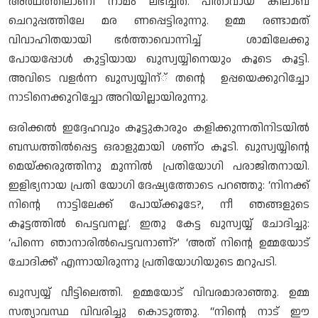
അര്‍ഥത്തിലാണീ നാമം ലഭിച്ചത്. പിതാവായ കിലാബ്
ചെറുപ്പത്തിലേ മര ണപ്പെട്ടിരുന്നു. ഉമ്മ രണ്ടാമത്
വിവാഹിതയായി ഭര്‍ത്താവൊന്നിച്ച് ശാമിലേക്കു
പോയപ്പോള്‍ കുട്ടിയായ ഖുസ്വയ്യിനെയും കൂടെ കൂട്ടി.
അവിടെ വളര്‍ന്ന ഖുസ്വയ്യിന്് തന്റെ ഉപ്പയെക്കുറിച്ചോ
നാടിനെക്കുറിച്ചോ അറിയില്ലായിരുന്നു.
ഒരിക്കല്‍ ഇദ്ദേഹവും കൂട്ടുകാരും കളിക്കുന്നതിനിടയില്‍
ബന്ധത്തില്‍പ്പെട്ട ഒരാളുമായി ശണ്ഠ കൂടി. ഖുസ്വയ്യിന്റെ
മെയ്ക്കരുത്തിനു മുന്നില്‍ പ്രതിയോഗി പരാജിതനായി.
ഇളിഭ്യനായ പ്രതി യോഗി ദേഷ്യത്തോടെ പറഞ്ഞു: ‘നിനക്ക്
നിന്റെ നാട്ടിലേക്ക് പോയ്ക്കൂടേ?, നീ ഞങ്ങളുടെ
കൂട്ടത്തില്‍ പെട്ടവനല്ല’. ഇതു കേട്ട ഖുസ്വയ്യ് ചോദിച്ചു:
‘പിന്നെ ഞാനാരില്‍പെട്ടവനാണ്?’ ‘അത് നിന്റെ ഉമ്മയോട്
ചോദിക്ക്’ എന്നായിരുന്നു പ്രതിയോഗിയുടെ മറുപടി.
ഖുസ്വയ്യ് വീട്ടിലെത്തി. ഉമ്മയോട് വിവരമാരാഞ്ഞു. ഉമ്മ
സത്യാവസ്ഥ വിവരിച്ചു കൊടുത്തു. “നിന്റെ നാട് ഈ