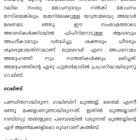
വലിയ സംഖ്യ മോചനദ്രവ്യം നല്‍കി മോചനം
നേടിയെങ്കിലും. യമനിലേക്കുള്ള യാത്രാമദ്ധ്യെ അയാള്‍
മരണമട ഞ്ഞു. ഈ സംഭവത്തോടെ
അറബികള്‍ക്കിടയില്‍ ഫിഹ്റിനോടുള്ള ആദരവും
അംഗീകാരവും വര്‍ദ്ധിച്ചു. ശക്തരും ധീരരും
ശൂരരുമായതിനാലാണ് ഖുറൈശ് എന്ന അപരനാമം
അദ്ദേഹത്തി നും സന്തതികള്‍ക്കും ലഭിച്ചത്.
അദ്ദേഹത്തിന്റെ ഏഴു പുത്രന്‍മാരില്‍ പ്രധാനിയായിരുന്നു
ഗാ ലിബ്
ഗാലിബ്
പണ്ഢിതനായിരുന്ന ഗാലിബിന് ലുഅയ്യ്, തൈമ് എന്നീ
രണ്ടു മക്കളാണുണ്ടായിരുന്നത്. ഇതില്‍ ലുഅയ്യാണ്
നബി(സ്വ) തങ്ങളുടെ പരമ്പരയില്‍ വരുന്നത്. ലുഅയ്യിന്റെ
ഏഴ് ആണ്‍മക്കളിലൊ രുവനാണ് കഅ്ബ്.