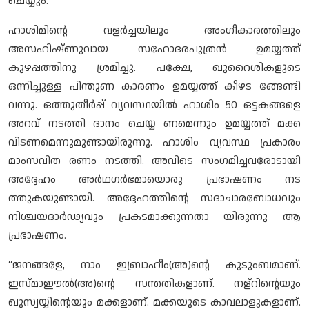
ചെയ്യും.
ഹാശിമിന്റെ വളര്‍ച്ചയിലും അംഗീകാരത്തിലും
അസഹിഷ്ണുവായ സഹോദരപുത്രന്‍ ഉമയ്യത്ത്
കുഴപ്പത്തിനു ശ്രമിച്ചു. പക്ഷേ, ഖുറൈശികളുടെ
ഒന്നിച്ചുള്ള പിന്തുണ കാരണം ഉമയ്യത്ത് കീഴട ങ്ങേണ്ടി
വന്നു. ഒത്തുതീര്‍പ്പ് വ്യവസ്ഥയില്‍ ഹാശിം 50 ഒട്ടകങ്ങളെ
അറവ് നടത്തി ദാനം ചെയ്യ ണമെന്നും ഉമയ്യത്ത് മക്ക
വിടണമെന്നുമുണ്ടായിരുന്നു. ഹാശിം വ്യവസ്ഥ പ്രകാരം
മാംസവിത രണം നടത്തി. അവിടെ സംഗമിച്ചവരോടായി
അദ്ദേഹം അര്‍ഥഗര്‍ഭമായൊരു പ്രഭാഷണം നട
ത്തുകയുണ്ടായി. അദ്ദേഹത്തിന്റെ സദാചാരബോധവും
നിശ്ചയദാര്‍ഢ്യവും പ്രകടമാക്കുന്നതാ യിരുന്നു ആ
പ്രഭാഷണം.
“ജനങ്ങളേ, നാം ഇബ്രാഹീം(അ)ന്റെ കുടുംബമാണ്.
ഇസ്മാഈല്‍(അ)ന്റെ സന്തതികളാണ്. നള്റിന്റെയും
ഖുസ്വയ്യിന്റെയും മക്കളാണ്. മക്കയുടെ കാവലാളുകളാണ്.