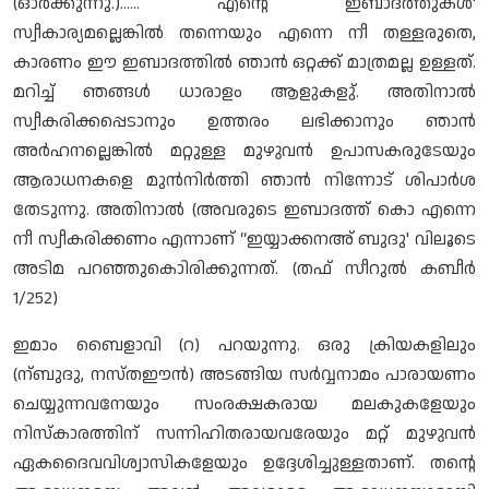
(ഓർക്കുന്നു.)...... എന്റെ ഇബാദത്തുകൾ'
സ്വീകാര്യമല്ലെങ്കിൽ തന്നെയും എന്നെ നീ തള്ളരുതെ,
കാരണം ഈ ഇബാദത്തിൽ ഞാൻ ഒറ്റക്ക് മാത്രമല്ല ഉള്ളത്.
മറിച്ച് ഞങ്ങൾ ധാരാളം ആളുകളു്. അതിനാൽ
സ്വീകരിക്കപ്പെടാനും ഉത്തരം ലഭിക്കാനും ഞാൻ
അർഹനല്ലെങ്കിൽ മറ്റുള്ള മുഴുവൻ ഉപാസകരുടേയും
ആരാധനകളെ മുൻനിർത്തി ഞാൻ നിന്നോട് ശിപാർശ
തേടുന്നു. അതിനാൽ (അവരുടെ ഇബാദത്ത് കൊ എന്നെ
നീ സ്വീകരിക്കണം എന്നാണ് “ഇയ്യാക്കനഅ് ബുദു' വിലൂടെ
അടിമ പറഞ്ഞുകൊിരിക്കുന്നത്. (തഫ് സീറുൽ കബീർ
1/252)
ഇമാം ബൈളാവി (റ) പറയുന്നു. ഒരു ക്രിയകളിലും
(ന്ബുദു, നസ്തഈൻ) അടങ്ങിയ സർവ്വനാമം പാരായണം
ചെയ്യുന്നവനേയും സംരക്ഷകരായ മലകുകളേയും
നിസ്കാരത്തിന് സന്നിഹിതരായവരേയും മറ്റ് മുഴുവൻ
ഏകദൈവവിശ്വാസികളേയും ഉദ്ദേശിച്ചുള്ളതാണ്. തന്റെ