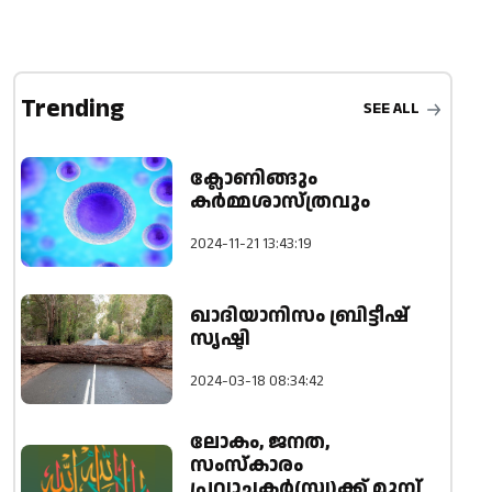
Trending
SEE ALL
ക്ലോണിങ്ങും
കർമ്മശാസ്ത്രവും
2024-11-21 13:43:19
ഖാദിയാനിസം ബ്രിട്ടീഷ്
സൃഷ്ടി
2024-03-18 08:34:42
ലോകം, ജനത,
സംസ്കാരം
പ്രവാചകർ(സ്വ)ക്ക് മുമ്പ്