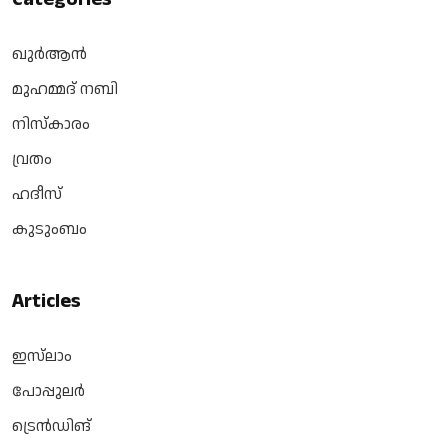
ഖുർആൻ
മുഹമ്മദ് നബി
നിസ്‌കാരം
വ്രതം
ഹദീസ്
കുടുംബം
Articles
ഇസ്‌ലാം
പോപ്പുലർ
ട്രെൻഡിങ്