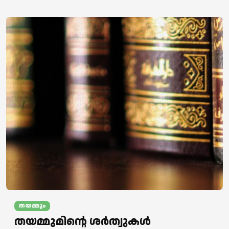
തയമ്മും
തയമ്മുമിന്റെ ശര്‍ത്വുകള്‍