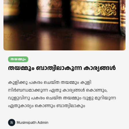
തയമ്മും
തയമ്മും ബാത്വിലാകുന്ന കാര്യങ്ങള്‍
കുളിക്കു പകരം ചെയ്ത തയമ്മും കുളി
നിര്‍ബന്ധമാക്കുന്ന ഏതു കാര്യങ്ങള്‍ കൊണ്ടും,
വുളുവിനു പകരം ചെയ്ത തയമ്മും വുളു മുറിയുന്ന
ഏതുകാര്യം കൊണ്ടും ബാത്വിലാകും
Muslmipath Admin