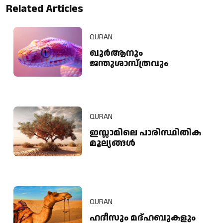
Related Articles
QURAN
ഖുർആനും
ജന്തുശാസ്ത്രവും
QURAN
ഇസ്ലാമിലെ പാരിസ്ഥിതിക
മൂല്യങ്ങൾ
QURAN
ഹദീസും മദ്ഹബുകളും