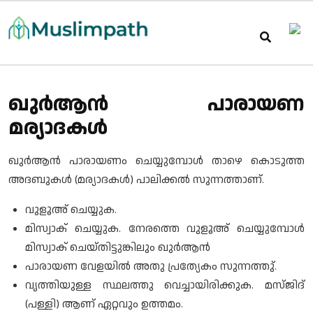
ഖുർആൻ പാരായണ
മര്യാദകൾ
ഖുർആൻ പാരായണം ചെയ്യുമ്പോൾ താഴെ കൊടുത്ത
അദബുകൾ (മര്യാദകൾ) പാലിക്കൽ സുന്നത്താണ്.
വുളൂഅ് ചെയ്യുക.
മിസ്വാക് ചെയ്യുക. നേരത്തെ വുളൂഅ് ചെയ്യുമ്പോൾ
മിസ്വാക് ചെയ്തിട്ടുങ്കിലും ഖുർആൻ
പാരായണ വേളയിൽ അതു പ്രത്യേകം സുന്നത്തു്.
വൃത്തിയുള്ള സ്ഥലത്തു വെച്ചായിരിക്കുക. മസ്ജിദ്
(പള്ളി) ആണ് ഏറ്റവും ഉത്തമം.