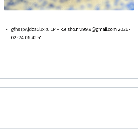
gfhsTpAjdzaGlJxKuiCP
–
k.e.sho.nr.199.9@gmail.com
2026-
02-24 06:42:51