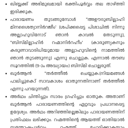
ഖിബ്ലക്ക് അഭിമുഖമായി ഭക്തിപൂർവ്വം തല താഴ്ത്തി
ഇരിക്കുക.
പാരായണം തുടങ്ങുമ്പോൾ "അഊദുബില്ലാഹി
മിനശൈത്വാനിർറജീം' (ശപിക്കപ്പെട്ട പിശാചിൽ നിന്നു
അല്ലാഹുവിനോട് ഞാൻ കാവൽ തേടുന്നു),
"ബിസ്മില്ലാഹിർ റഹ്മാനിർറഹീം' (കാരുണ്യകനും
കരുണാവാരിധിയുമായ അല്ലാഹുവിന്റെ നാമത്തിൽ
ഞാൻ തുടങ്ങുന്നു) എന്നു ചൊല്ലുക. എന്നാൽ തൗബ
സൂറത്തിൽ (9-ാം അദ്ധ്യായം) ബിസ്മി ചൊല്ലരുത്.
ഖുർആൻ "തർത്തീൽ ചെയ്യുക.(നിയമങ്ങൾ
പാലിച്ചുകൊ് സാവകാശം ഓതുന്നതിനാണ് തർത്തീൽ
എന്നു പറയുന്നത്).
അർഥം ചിന്തിച്ചും സാരം ഗ്രഹിച്ചും ഓതുക. അതാണ്
ഖുർആൻ പാരായണത്തിന്റെ ഏറ്റവും പ്രധാനപ്പെട്ട
ഉദ്ദേശ്യം. അർഥം അറിഞ്ഞില്ലെങ്കിലും പാരായണത്തിന്
പ്രതിഫലം ലഭിക്കും. റഹ്മത്തിന്റെ ആയത്ത് ഓതിയാൽ
സന്തോഷപൂർവ്വം റഹ്മത്ത് ചോദിക്കുകയും