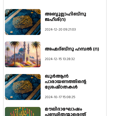
അബ്ദുല്ലാഹിബ്നു
ജഹ്ശ്(റ)
2024-12-20 09:21:03
അഹ്മദ്ബ്നു ഹമ്പൽ (റ)
2024-12-15 13:28:32
ഖുർആൻ
പാരായണത്തിന്റെ
ശ്രേഷ്ഠതകൾ
2024-10-17 15:08:25
മൗലിദാഘോഷം
പണ്ഢിതന്മാരെന്ത്