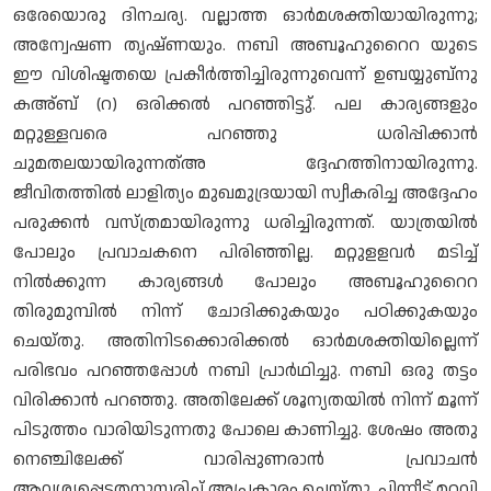
ഒരേയൊരു ദിനചര്യ. വല്ലാത്ത ഓർമശക്തിയായിരുന്നു;
അന്വേഷണ തൃഷ്ണയും. നബി അബൂഹുറൈറ യുടെ
ഈ വിശിഷ്ടതയെ പ്രകീർത്തിച്ചിരുന്നുവെന്ന് ഉബയ്യുബ്നു
കഅ്ബ് (റ) ഒരിക്കൽ പറഞ്ഞിട്ടു്. പല കാര്യങ്ങളും
മറ്റുള്ളവരെ പറഞ്ഞു ധരിപ്പിക്കാൻ
ചുമതലയായിരുന്നത്അ ദ്ദേഹത്തിനായിരുന്നു.
ജീവിതത്തിൽ ലാളിത്യം മുഖമുദ്രയായി സ്വീകരിച്ച അദ്ദേഹം
പരുക്കൻ വസ്ത്രമായിരുന്നു ധരിച്ചിരുന്നത്. യാത്രയിൽ
പോലും പ്രവാചകനെ പിരിഞ്ഞില്ല. മറ്റുളളവർ മടിച്ച്
നിൽക്കുന്ന കാര്യങ്ങൾ പോലും അബൂഹുറൈറ
തിരുമുമ്പിൽ നിന്ന് ചോദിക്കുകയും പഠിക്കുകയും
ചെയ്തു. അതിനിടക്കൊരിക്കൽ ഓർമശക്തിയില്ലെന്ന്
പരിഭവം പറഞ്ഞപ്പോൾ നബി പ്രാർഥിച്ചു. നബി ഒരു തട്ടം
വിരിക്കാൻ പറഞ്ഞു. അതിലേക്ക് ശൂന്യതയിൽ നിന്ന് മൂന്ന്
പിടുത്തം വാരിയിടുന്നതു പോലെ കാണിച്ചു. ശേഷം അതു
നെഞ്ചിലേക്ക് വാരിപ്പുണരാൻ പ്രവാചൻ
ആവശ്യപ്പെട്ടതനുസരിച്ച് അപ്രകാരം ചെയ്തു. പിന്നീട് മറവി