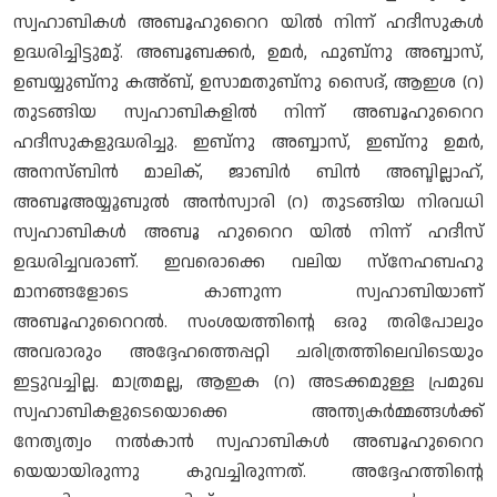
സ്വഹാബികൾ അബൂഹുറൈറ യിൽ നിന്ന് ഹദീസുകൾ
ഉദ്ധരിച്ചിട്ടുമു്. അബൂബക്കർ, ഉമർ, ഫുബ്നു അബ്ബാസ്,
ഉബയ്യുബ്നു കഅ്ബ്, ഉസാമതുബ്നു സൈദ്, ആഇശ (റ)
തുടങ്ങിയ സ്വഹാബികളിൽ നിന്ന് അബൂഹുറൈറ
ഹദീസുകളുദ്ധരിച്ചു. ഇബ്നു അബ്ബാസ്, ഇബ്നു ഉമർ,
അനസ്ബിൻ മാലിക്, ജാബിർ ബിൻ അബ്ദില്ലാഹ്,
അബൂഅയ്യൂബുൽ അൻസ്വാരി (റ) തുടങ്ങിയ നിരവധി
സ്വഹാബികൾ അബൂ ഹുറൈറ യിൽ നിന്ന് ഹദീസ്
ഉദ്ധരിച്ചവരാണ്. ഇവരൊക്കെ വലിയ സ്നേഹബഹു
മാനങ്ങളോടെ കാണുന്ന സ്വഹാബിയാണ്
അബൂഹുറൈറൽ. സംശയത്തിന്റെ ഒരു തരിപോലും
അവരാരും അദ്ദേഹത്തെപ്പറ്റി ചരിത്രത്തിലെവിടെയും
ഇട്ടുവച്ചില്ല. മാത്രമല്ല, ആഇക (റ) അടക്കമുള്ള പ്രമുഖ
സ്വഹാബികളുടെയൊക്കെ അന്ത്യകർമ്മങ്ങൾക്ക്
നേതൃത്വം നൽകാൻ സ്വഹാബികൾ അബൂഹുറൈറ
യെയായിരുന്നു കുവച്ചിരുന്നത്. അദ്ദേഹത്തിന്റെ