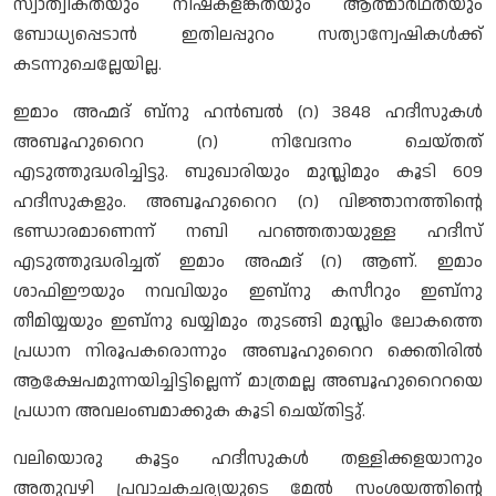
സ്വാത്വികതയും നിഷ്കളങ്കതയും ആത്മാർഥതയും
ബോധ്യപ്പെടാൻ ഇതിലപ്പുറം സത്യാന്വേഷികൾക്ക്
കടന്നുചെല്ലേയില്ല.
ഇമാം അഹ്മദ് ബ്നു ഹൻബൽ (റ) 3848 ഹദീസുകൾ
അബൂഹുറൈറ (റ) നിവേദനം ചെയ്തത്
എടുത്തുദ്ധരിച്ചിട്ടു. ബുഖാരിയും മുസ്ലിമും കൂടി 609
ഹദീസുകളും. അബൂഹുറൈറ (റ) വിജ്ഞാനത്തിന്റെ
ഭണ്ഡാരമാണെന്ന് നബി പറഞ്ഞതായുള്ള ഹദീസ്
എടുത്തുദ്ധരിച്ചത് ഇമാം അഹ്മദ് (റ) ആണ്. ഇമാം
ശാഫിഈയും നവവിയും ഇബ്നു കസീറും ഇബ്നു
തീമിയ്യയും ഇബ്നു ഖയ്യിമും തുടങ്ങി മുസ്ലിം ലോകത്തെ
പ്രധാന നിരൂപകരൊന്നും അബൂഹുറൈറ ക്കെതിരിൽ
ആക്ഷേപമുന്നയിച്ചിട്ടില്ലെന്ന് മാത്രമല്ല അബൂഹുറൈറയെ
പ്രധാന അവലംബമാക്കുക കൂടി ചെയ്തിട്ടു്.
വലിയൊരു കൂട്ടം ഹദീസുകൾ തള്ളിക്കളയാനും
അതുവഴി പ്രവാചകചര്യയുടെ മേൽ സംശയത്തിന്റെ