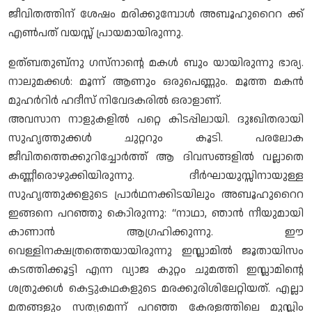
ജീവിതത്തിന് ശേഷം മരിക്കുമ്പോൾ അബൂഹുറൈറ ക്ക്
എൺപത് വയസ്സ് പ്രായമായിരുന്നു.
ഉത്ബതുബ്നു ഗസ്നാന്റെ മകൾ ബും യായിരുന്നു ഭാര്യ.
നാലുമക്കൾ: മൂന്ന് ആണും ഒരുപെണ്ണും. മൂത്ത മകൻ
മുഹർറിർ ഹദീസ് നിവേദകരിൽ ഒരാളാണ്.
അവസാന നാളുകളിൽ പറ്റെ കിടപ്പിലായി. ദുഃഖിതരായി
സുഹൃത്തുക്കൾ ചുറ്ററും കൂടി. പരലോക
ജീവിതത്തെക്കുറിച്ചോർത്ത് ആ ദിവസങ്ങളിൽ വല്ലാതെ
കണ്ണീരൊഴുക്കിയിരുന്നു. ദീർഘായുസ്സിനായുള്ള
സുഹൃത്തുക്കളുടെ പ്രാർഥനക്കിടയിലും അബൂഹുറൈറ
ഇങ്ങനെ പറഞ്ഞു കൊിരുന്നു: “നാഥാ, ഞാൻ നീയുമായി
കാണാൻ ആഗ്രഹിക്കുന്നു. ഈ
വെള്ളിനക്ഷത്രത്തെയായിരുന്നു ഇസ്ലാമിൽ ജൂതായിസം
കടത്തിക്കൂട്ടി എന്ന വ്യാജ കുറ്റം ചുമത്തി ഇസ്ലാമിന്റെ
ശത്രുക്കൾ കെട്ടുകഥകളുടെ മരക്കുരിശിലേറ്റിയത്. എല്ലാ
മതങ്ങളും സത്യമെന്ന് പറഞ്ഞ കേരളത്തിലെ മുസ്ലിം