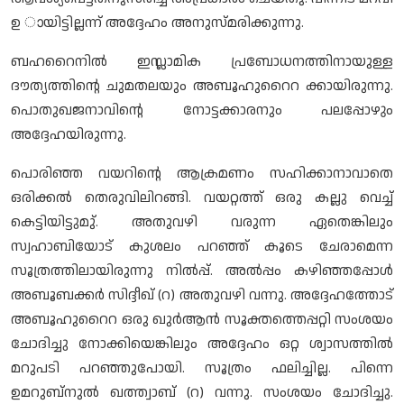
ഉ ായിട്ടില്ലന്ന് അദ്ദേഹം അനുസ്മരിക്കുന്നു.
ബഹറൈനിൽ ഇസ്ലാമിക പ്രബോധനത്തിനായുള്ള
ദൗത്യത്തിന്റെ ചുമതലയും അബൂഹുറൈറ ക്കായിരുന്നു.
പൊതുഖജനാവിന്റെ നോട്ടക്കാരനും പലപ്പോഴും
അദ്ദേഹയിരുന്നു.
പൊരിഞ്ഞ വയറിന്റെ ആക്രമണം സഹിക്കാനാവാതെ
ഒരിക്കൽ തെരുവിലിറങ്ങി. വയറ്റത്ത് ഒരു കല്ലു വെച്ച്
കെട്ടിയിട്ടുമു്. അതുവഴി വരുന്ന ഏതെങ്കിലും
സ്വഹാബിയോട് കുശലം പറഞ്ഞ് കൂടെ ചേരാമെന്ന
സൂത്രത്തിലായിരുന്നു നിൽപ്പ്. അൽപ്പം കഴിഞ്ഞപ്പോൾ
അബൂബക്കർ സിദ്ദീഖ് (റ) അതുവഴി വന്നു. അദ്ദേഹത്തോട്
അബൂഹുറൈറ ഒരു ഖുർആൻ സൂക്തത്തെപ്പറ്റി സംശയം
ചോദിച്ചു നോക്കിയെങ്കിലും അദ്ദേഹം ഒറ്റ ശ്വാസത്തിൽ
മറുപടി പറഞ്ഞുപോയി. സൂത്രം ഫലിച്ചില്ല. പിന്നെ
ഉമറുബ്നുൽ ഖത്ത്വാബ് (റ) വന്നു. സംശയം ചോദിച്ചു.