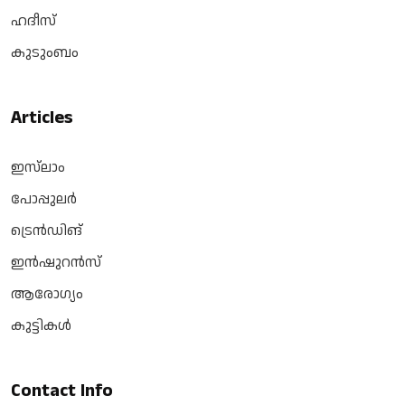
ഹദീസ്
കുടുംബം
Articles
ഇസ്‌ലാം
പോപ്പുലർ
ട്രെൻഡിങ്
ഇൻഷുറൻസ്
ആരോഗ്യം
കുട്ടികൾ
Contact Info