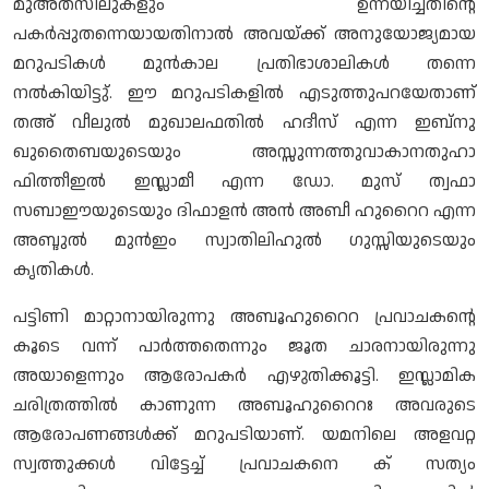
മുഅതസിലുകളും ഉന്നയിച്ചതിന്റെ
പകർപ്പുതന്നെയായതിനാൽ അവയ്ക്ക് അനുയോജ്യമായ
മറുപടികൾ മുൻകാല പ്രതിഭാശാലികൾ തന്നെ
നൽകിയിട്ടു്. ഈ മറുപടികളിൽ എടുത്തുപറയേതാണ്
തഅ് വീലുൽ മുഖാലഫതിൽ ഹദീസ് എന്ന ഇബ്നു
ഖുതൈബയുടെയും അസ്സുന്നത്തുവാകാനതുഹാ
ഫിത്തീഇൽ ഇസ്ലാമീ എന്ന ഡോ. മുസ് ത്വഫാ
സബാഈയുടെയും ദിഫാളൻ അൻ അബീ ഹുറൈറ എന്ന
അബ്ദുൽ മുൻഇം സ്വാതിലിഹുൽ ഗുസ്സിയുടെയും
കൃതികൾ.
പട്ടിണി മാറ്റാനായിരുന്നു അബൂഹുറൈറ പ്രവാചകന്റെ
കൂടെ വന്ന് പാർത്തതെന്നും ജൂത ചാരനായിരുന്നു
അയാളെന്നും ആരോപകർ എഴുതിക്കൂട്ടി. ഇസ്ലാമിക
ചരിത്രത്തിൽ കാണുന്ന അബൂഹുറൈറഃ അവരുടെ
ആരോപണങ്ങൾക്ക് മറുപടിയാണ്. യമനിലെ അളവറ്റ
സ്വത്തുക്കൾ വിട്ടേച്ച് പ്രവാചകനെ ക് സത്യം