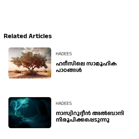
Related Articles
HADEES
ഹദീസിലെ സാമൂഹിക
പാഠങ്ങൾ
HADEES
നാസ്വിറുദ്ദീൻ അൽബാനി
നിരൂപിക്കപ്പെടുന്നു