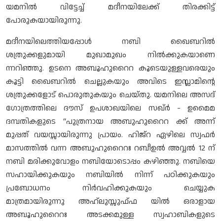
യമനിൽ വിട്ടേച്ച് മദീനയിലേക്ക് തിരക്കിട്ട്
പോരുകയായിരുന്നു.
മദീനയിലെത്തിയപ്പോൾ നബി ഖൈബറിൽ
ശത്രുക്കളുമായി മുഖാമുഖം നിൽക്കുകയാണെ
ന്നറിഞ്ഞു. ഉടനെ അബൂഹുറൈറ കൂടെയുള്ളവരെയും
കൂട്ടി ഖൈബറിൽ ചെല്ലുകയും അവിടെ ഇസ്ലാമിന്റെ
ശത്രുക്കളോട് പൊരുതുകയും ചെയ്തു. യമനിലെ അസദ്
ഗോത്രത്തിലെ ദൗസ് ഉപശാഖയിലെ സഖ്ർ - ഉമൈമ
ദമ്പതികളുടെ “പുത്രനായ അബുഹുറൈറ ക്ക് അന്ന്
മുപ്പത് വയസ്സായിരുന്നു പ്രായം. ഹിജ്റ ഏഴിലെ സ്വഫർ
മാസത്തിൽ വന്ന അബുഹുറൈറഃ റബീഉൽ അവ്വൽ 12 ന്
നബി മരിക്കുവോളം നബിയോടൊപ്പം കഴിഞ്ഞു. നബിയെ
സഹായിക്കുകയും നബിയിൽ നിന്ന് പഠിക്കുകയും
പ്രബോധനം നിർവഹിക്കുകയും ചെയ്യുക
മാത്രമായിരുന്നു അഹ്ലുസ്സുഫ്ഫ യിൽ ഒരാളായ
അബൂഹുറൈറഃ അടക്കമുള്ള സ്വഹാബികളുടെ