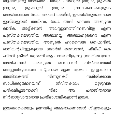
ആയിരുന്നു അവരിൽ പലരും. ഫജ്റുൽ ഇസ്ലാം, ളുഹൽ
ഇസ്ലാം, ളുഹറുൽ ഇസ്ലാം ഗ്രന്ഥപരമ്പരകളുടെ
രചയിതാവായ ഡോ. അഹ്മദ് അമീൻ, ഈജിപ്തുകാരനായ
ഇസ്മാഈൽ അദ്ഹം, ഡോ. അലി ഹസൻ അബ്ദുൽ
ഖാദിർ, അള്ക്കാൻ അലസ്സുന്നത്തിന്നബവിയ്യ എന്ന
പുസ്തകമെഴുതിയ അബൂറയ്യ, അബൂഹുറൈറ എന്ന
പുസ്തകമെഴുതിയ അബ്ദുൽ ഹുസൈൻ ശറഫുദ്ദീൻ,
ഓറിയന്റലിസ്റ്റുകളായ ജോർജ് സൈദാൻ, ഫിലിപ് കെ
ഹിററി, ക്രീമർ തുടങ്ങി ആ പമ്പര നീളുന്നു. ഇവരിൽ ഡോ.
അലിഹസൻ അബ്ദുൽ ഖാദിറ്റാണ് പിൽക്കാലത്ത്
തെറ്റുതിരുത്താൻ തയ്യാറായ ഏക വ്യക്തി. ഇസ്ലാമിനെ
അതിനകത്ത് നിന്നുകൊ് നശിപ്പിക്കാൻ
സാധിക്കുമോയെന്ന് ജീവിതകാലം മുഴുവൻ
പരീക്ഷിച്ചുനോക്കി നിദാ ആ പരാജിതരായ
നിർഭാഗ്യവാന്മാരായ പ്രതിഭാശാലികളാണ് ഇവർ.
ഇവരൊക്കെയും ഉന്നയിച്ച ആരോപണങ്ങൾ ശിഈകളും