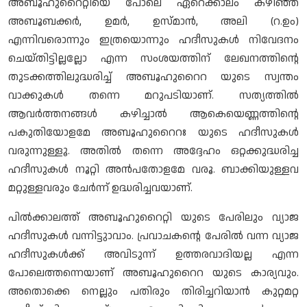
അബൂഹുറൈറ്റിയെ പോലെ ഏറെക്കാലം കഴിഞ്ഞ
അബൂബക്കർ, ഉമർ, ഉസ്മാൻ, അലി (റ.ഉം)
എന്നിവരൊന്നും ഇത്രയൊന്നും ഹദീസുകൾ നിവേദനം
ചെയ്തിട്ടില്ലല്ലോ എന്ന സംശയത്തിന് ലേഖനത്തിന്റെ
തുടക്കത്തിലുദ്ധരിച്ച് അബൂഹുറൈറ യുടെ സ്വന്തം
വാക്കുകൾ തന്നെ മറുപടിയാണ്. സത്യത്തിൽ
ആവർത്തനങ്ങൾ കഴിച്ചാൽ ആകെയെണ്ണത്തിന്റെ
പകുതിയോളമേ അബൂഹുറൈറഃ യുടെ ഹദീസുകൾ
വരുന്നുള്ളൂ. അതിൽ തന്നെ അദ്ദേഹം ഒറ്റക്കുദ്ധരിച്ച
ഹദീസുകൾ നൂറ്റി അൻപതോളമേ വരൂ. ബാക്കിയുള്ളവ
മറ്റുള്ളവരും ചേർന്ന് ഉദ്ധരിച്ചവയാണ്.
പിൽക്കാലത്ത് അബൂഹുറൈറ്റി യുടെ പേരിലും വ്യാജ
ഹദീസുകൾ വന്നിട്ടുാവാം. പ്രവാചകന്റെ പേരിൽ വന്ന വ്യാജ
ഹദീസുകൾക്ക് അവിടുന്ന് ഉത്തരവാദിയല്ല എന്ന
പോലെത്തന്നെയാണ് അബൂഹുറൈറ യുടെ കാര്യവും.
അതൊക്കെ നെല്ലും പതിരും തിരിച്ചറിയാൻ കുറ്റമറ്റ