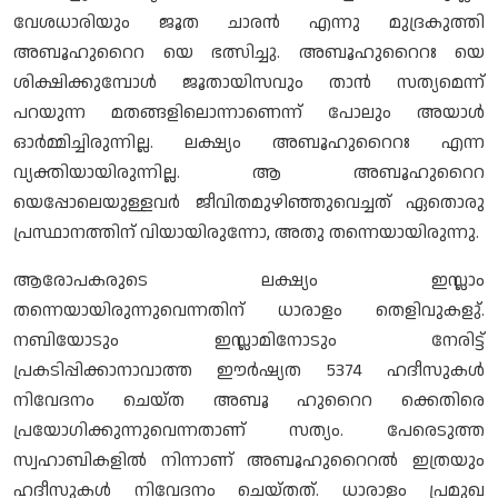
വേശധാരിയും ജൂത ചാരൻ എന്നു മുദ്രകുത്തി
അബൂഹുറൈറ യെ ഭത്സിച്ചു. അബൂഹുറൈറഃ യെ
ശിക്ഷിക്കുമ്പോൾ ജൂതായിസവും താൻ സത്യമെന്ന്
പറയുന്ന മതങ്ങളിലൊന്നാണെന്ന് പോലും അയാൾ
ഓർമ്മിച്ചിരുന്നില്ല. ലക്ഷ്യം അബൂഹുറൈറഃ എന്ന
വ്യക്തിയായിരുന്നില്ല. ആ അബൂഹുറൈറ
യെപ്പോലെയുള്ളവർ ജീവിതമുഴിഞ്ഞുവെച്ചത് ഏതൊരു
പ്രസ്ഥാനത്തിന് വിയായിരുന്നോ, അതു തന്നെയായിരുന്നു.
ആരോപകരുടെ ലക്ഷ്യം ഇസ്ലാം
തന്നെയായിരുന്നുവെന്നതിന് ധാരാളം തെളിവുകളു്.
നബിയോടും ഇസ്ലാമിനോടും നേരിട്ട്
പ്രകടിപ്പിക്കാനാവാത്ത ഈർഷ്യത 5374 ഹദീസുകൾ
നിവേദനം ചെയ്ത അബൂ ഹുറൈറ ക്കെതിരെ
പ്രയോഗിക്കുന്നുവെന്നതാണ് സത്യം. പേരെടുത്ത
സ്വഹാബികളിൽ നിന്നാണ് അബൂഹുറൈറൽ ഇത്രയും
ഹദീസുകൾ നിവേദനം ചെയ്തത്. ധാരാളം പ്രമുഖ