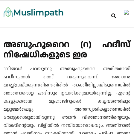
അബൂഹുറൈറ (റ) ഹദീസ്
നിഷേധികളുടെ ഇര
“നിങ്ങൾ പറയുന്നു. അബൂഹുറൈറ അമിതമായി
ഹദീസുകൾ കൊ് വരുന്നുവെന്ന്. ജ്ഞാനം
മറച്ചുവയ്ക്കുന്നതിനെതിരിൽ താക്കീതില്ലായിരുന്നെങ്കിൽ
ഞാനൊരൊറ്റ ഹദീസും ഉദ്ധരിക്കുമായിരുന്നില്ല. എന്റെ
കൂട്ടുകാരായ മുഹാജിറുകൾ കച്ചവടത്തിലും
മറ്റുമേർപ്പെട്ടു. അൻസ്വാരികളാണെങ്കിൽ
തോട്ടക്കാരുമായിരുന്നു. ഞാൻ വിജ്ഞാനത്തിന്റെയും
വിശപ്പിന്റെയും വിളിയിൽ നബിയോടൊപ്പവും. അതിനാൽ
ഞാൻ പലതിനും സാക്ഷിയായി. ധാരാളം പഠിച്ചു. അതു