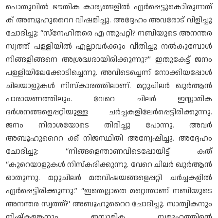
പൊതുവിൽ ഭൗതിക കാര്യങ്ങളിൽ ഏർപ്പെട്ടുകൊിരുന്നത്
ക് അബൂഹുറൈറ വിഷമിച്ചു. അദ്ദേഹം അവരോട് വിളിച്ചു
ചോദിച്ചു: “സ്നേഹിതരെ എ ന്തുപറ്റി? നബിയുടെ അനന്തര
സ്വത്ത് പള്ളിയിൽ എല്ലാവർക്കും വീതിച്ചു നൽകുമ്പോൾ
നിങ്ങളിങ്ങനെ അശ്രദ്ധരായിരിക്കുന്നു?” ഇതുകേട്ട് ജനം
പള്ളിയിലേക്കോടിച്ചെന്നു. അവിടെച്ചെന്ന് നോക്കിയപ്പോൾ
ചിലയാളുകൾ നിസ്കാരത്തിലാണ്. മറ്റുചിലർ ഖുർആൻ
പാരായണത്തിലും. വേറെ ചിലർ ഇസ്ലാമിക
ദർശനങ്ങളെപ്പറ്റിയുള്ള ചർച്ചകളിലേർപ്പെട്ടിരിക്കുന്നു.
ജനം നിരാശയോടെ തിരിച്ചു പോന്നു. അവർ
അബൂഹുറൈറ ക്ക് നിജസ്ഥിതി അന്വേഷിച്ചു. അദ്ദേഹം
ചോദിച്ചു: “നിങ്ങളെന്താണവിടെപ്പോയിട്ട് കത്
“കുറെയാളുകൾ നിസ്കരിക്കുന്നു. വേറെ ചിലർ ഖുർആൻ
ഓതുന്നു. മറ്റുചിലർ മതവിഷയങ്ങളെപ്പറ്റി ചർച്ചകളിൽ
ഏർപ്പെട്ടിരിക്കുന്നു.” “ഇതെല്ലാതെ മറ്റെന്താണ് നബിയുടെ
അനന്തര സ്വത്ത്?' അബൂഹുറൈറ ചോദിച്ചു. സാത്വികനും
നിഷ്കളങ്കനും ഇസ്ലാമിക സമൂഹത്തിന്റെ