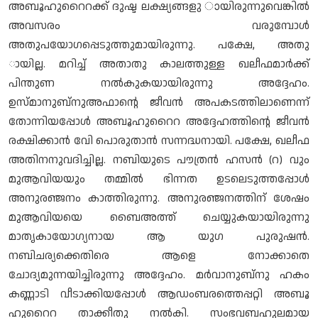
അബൂഹുറൈറക്ക് ദുഷ്ട ലക്ഷ്യങ്ങളു ായിരുന്നുവെങ്കിൽ
അവസരം വരുമ്പോൾ
അതുപയോഗപ്പെടുത്തുമായിരുന്നു. പക്ഷേ, അതു
ായില്ല. മറിച്ച് അതാതു കാലത്തുള്ള ഖലീഫമാർക്ക്
പിന്തുണ നൽകുകയായിരുന്നു അദ്ദേഹം.
ഉസ്മാനുബ്നുഅഫാന്റെ ജീവൻ അപകടത്തിലാണെന്ന്
തോന്നിയപ്പോൾ അബൂഹുറൈറ അദ്ദേഹത്തിന്റെ ജീവൻ
രക്ഷിക്കാൻ വേി പൊരുതാൻ സന്നദ്ധനായി. പക്ഷേ, ഖലീഫ
അതിനനുവദിച്ചില്ല. നബിയുടെ പൗത്രൻ ഹസൻ (റ) വും
മുആവിയയും തമ്മിൽ ഭിന്നത ഉടലെടുത്തപ്പോൾ
അനുരഞ്ജനം കാത്തിരുന്നു. അനുരഞ്ജനത്തിന് ശേഷം
മുആവിയയെ ബൈഅത്ത് ചെയ്യുകയായിരുന്നു
മാതൃകായോഗ്യനായ ആ യുഗ പുരുഷൻ.
നബിചര്യക്കെതിരെ ആളെ നോക്കാതെ
ചോദ്യമുന്നയിച്ചിരുന്നു അദ്ദേഹം. മർവാനുബ്നു ഹകം
കണ്ണാടി വീടാക്കിയപ്പോൾ ആഡംബരത്തെപ്പറ്റി അബൂ
ഹുറൈറ താക്കീതു നൽകി. സംഭവബഹുലമായ