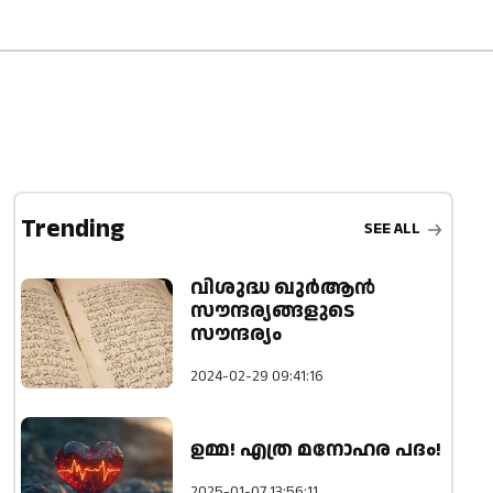
Trending
SEE ALL
വിശുദ്ധ ഖുര്‍ആന്‍
സൗന്ദര്യങ്ങളുടെ
സൗന്ദര്യം
2024-02-29 09:41:16
ഉമ്മ! എത്ര മനോഹര പദം!
2025-01-07 13:56:11