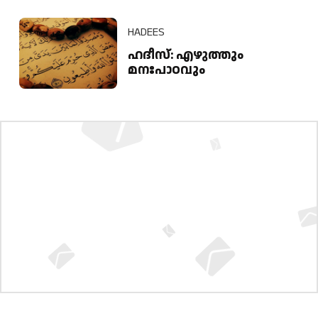
HADEES
ഹദീസ്: എഴുത്തും
മനഃപാഠവും