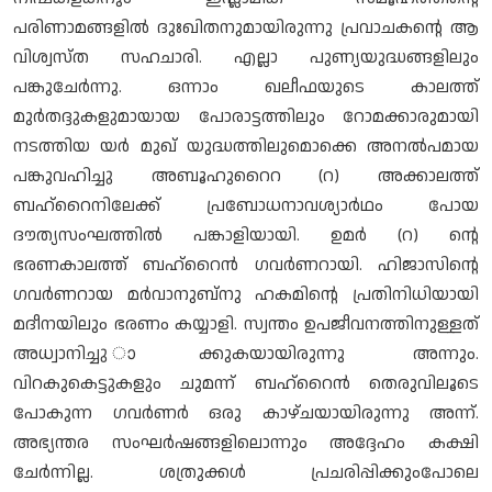
പരിണാമങ്ങളിൽ ദുഃഖിതനുമായിരുന്നു പ്രവാചകന്റെ ആ
വിശ്വസ്ത സഹചാരി. എല്ലാ പുണ്യയുദ്ധങ്ങളിലും
പങ്കുചേർന്നു. ഒന്നാം ഖലീഫയുടെ കാലത്ത്
മുർതദ്ദുകളുമായായ പോരാട്ടത്തിലും റോമക്കാരുമായി
നടത്തിയ യർ മുഖ് യുദ്ധത്തിലുമൊക്കെ അനൽപമായ
പങ്കുവഹിച്ചു അബൂഹുറൈറ (റ) അക്കാലത്ത്
ബഹ്റൈനിലേക്ക് പ്രബോധനാവശ്യാർഥം പോയ
ദൗത്യസംഘത്തിൽ പങ്കാളിയായി. ഉമർ (റ) ന്റെ
ഭരണകാലത്ത് ബഹ്റൈൻ ഗവർണറായി. ഹിജാസിന്റെ
ഗവർണറായ മർവാനുബ്നു ഹകമിന്റെ പ്രതിനിധിയായി
മദീനയിലും ഭരണം കയ്യാളി. സ്വന്തം ഉപജീവനത്തിനുള്ളത്
അധ്വാനിച്ചു ാക്കുകയായിരുന്നു അന്നും.
വിറകുകെട്ടുകളും ചുമന്ന് ബഹ്റൈൻ തെരുവിലൂടെ
പോകുന്ന ഗവർണർ ഒരു കാഴ്ചയായിരുന്നു അന്ന്.
അഭ്യന്തര സംഘർഷങ്ങളിലൊന്നും അദ്ദേഹം കക്ഷി
ചേർന്നില്ല. ശത്രുക്കൾ പ്രചരിപ്പിക്കുംപോലെ