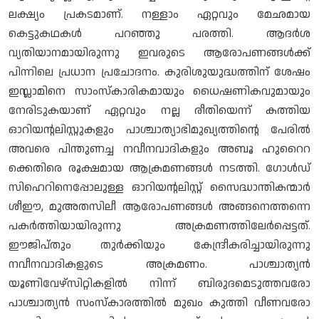
ലക്ഷ്യം പ്രകടമാണ്. നള്ളാം ഏറ്റവും മേഛമായ
കെട്ടുകഥകൾ പറഞ്ഞു പരത്തി. ആദർശ
വ്യതിയാനമായിരുന്നു ഇവരുടെ ആരോപണങ്ങൾക്ക്
പിന്നിലെ പ്രധാന പ്രചോദനം. കുരിശുയുദ്ധത്തിന് ശേഷം
ഇസ്ലാമിനെ സാംസ്കാരികമായും ധൈഷണികവുമായും
നേരിടുകയാണ് ഏറ്റവും നല്ല രീതിയെന്ന് കത്തിയ
ഓറിയന്റലിസ്റ്റുകളും പാശ്ചാത്യാഭിമുഖ്യത്തിന്റെ പേരിൽ
അവരെ പിന്തുണച്ച നവീനവാദികളും അബൂ ഹുറൈറ
ക്കെതിരെ രൂക്ഷമായ ആക്രമണങ്ങൾ നടത്തി. ഗോൾഡ്
സിഹെറിനെപ്പോലുള്ള ഓറിയന്റലിസ്റ്റ് സൈദ്ധാന്തികന്മാർ
ശീഈ, മുഅതസിലീ ആരോപണങ്ങൾ അങ്ങനെത്തന്നെ
പകർത്തിയായിരുന്നു അക്രമണത്തിലേർപ്പെട്ടത്.
ഈജിപ്തും തുർക്കിയും കേന്ദ്രീകരിച്ചായിരുന്നു
നവീനവാദികളുടെ അക്രമണം. പാശ്ചാത്യൻ
യൂണിവേഴ്സിറ്റികളിൽ നിന്ന് ബിരുദമെടുത്തവരോ
പാശ്ചാത്യൻ സംസ്കാരത്തിൽ മുഖം കുത്തി വീണവരോ