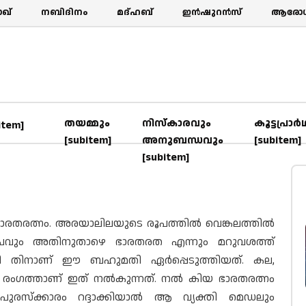
ഖ്‌
നബിദിനം
മദ്ഹബ്
ഇൻഷുറൻസ്
ആരോഗ്
തയമ്മും
നിസ്കാരവും
കൂട്ടപ്രാര്
item]
[subitem]
അനുബന്ധവും
[subitem]
[subitem]
ഭാരതരത്നം. അരയാലിലയുടെ രൂപത്തിൽ വെങ്കലത്തിൽ
യരൂപവും അതിനുതാഴെ ഭാരതരത എന്നും മറുവശത്ത്
ുവരി തിനാണ് ഈ ബഹുമതി ഏർപ്പെടുത്തിയത്. കല,
ീ രംഗത്താണ് ഇത് നൽകുന്നത്. നൽ കിയ ഭാരതരത്നം
. പുരസ്ക്കാരം റദ്ദാക്കിയാൽ ആ വ്യക്തി മെഡലും