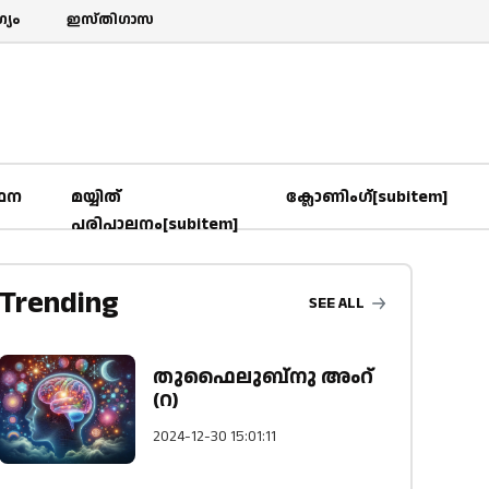
യം
ഇസ്തിഗാസ
‍ഥന
മയ്യിത്
ക്ലോണിംഗ്[subitem]
പരിപാലനം[subitem]
Trending
SEE ALL
തുഫൈലുബ്നു അംറ്
(റ)
2024-12-30 15:01:11