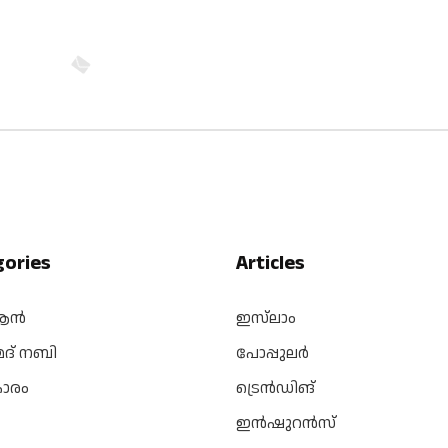
gories
Articles
ആൻ
ഇസ്‌ലാം
മദ് നബി
പോപ്പുലർ
കാരം
ട്രെൻഡിങ്
ഇൻഷുറൻസ്