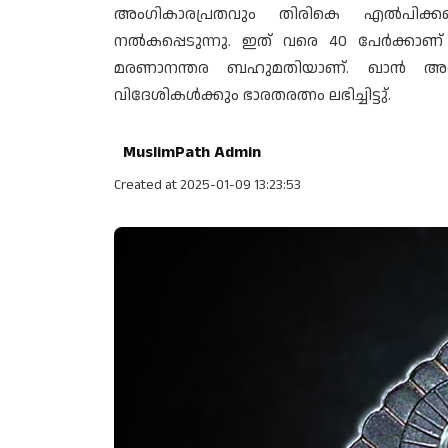
അംഗികാരപ്രതവും തിരികെ എൽപിക്ക
നൽകപ്പെടുന്നു. ഇത് വരെ 40 പേർക്കാ
മരണാനന്തര ബഹുമതിയാണ്. ഖാൻ അ
വിദേശികൾക്കും ഭാരതരത്നം ലഭിച്ചിട്ടു്.
MuslimPath Admin
Created at 2025-01-09 13:23:53