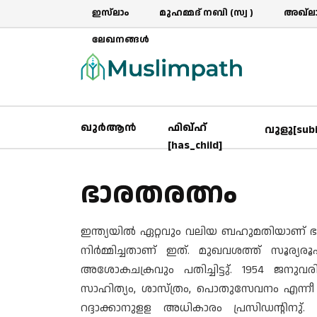
ഇസ്‌ലാം
മുഹമ്മദ് നബി (സ്വ )
അഖ്‌ലാ
ലേഖനങ്ങൾ
ഖുർആൻ
ഫിഖ്ഹ്
വുളൂ[sub
[has_child]
ഭാരതരത്നം
ഇന്ത്യയിൽ ഏറ്റവും വലിയ ബഹുമതിയാണ് 
നിർമ്മിച്ചതാണ് ഇത്. മുഖവശത്ത് സൂര്
അശോകചക്രവും പതിച്ചിട്ടു്. 1954 ജന
സാഹിത്യം, ശാസ്ത്രം, പൊതുസേവനം എന്ന
റദ്ദാക്കാനുളള അധികാരം പ്രസിഡന്റിനു്