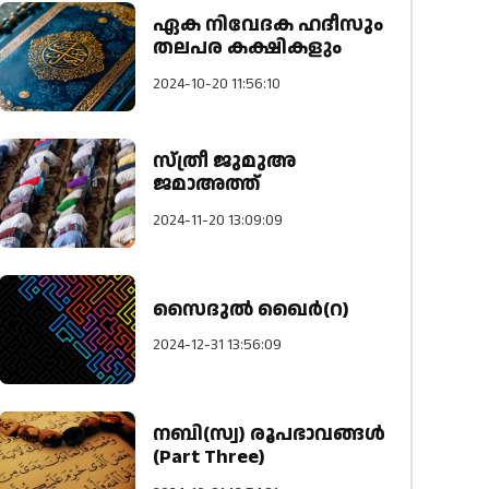
ഏക നിവേദക ഹദീസും
തലപര കക്ഷികളും
2024-10-20 11:56:10
സ്ത്രീ ജുമുഅ
ജമാഅത്ത്
2024-11-20 13:09:09
സൈദുൽ ഖൈർ(റ)
2024-12-31 13:56:09
നബി(സ്വ) രൂപഭാവങ്ങൾ
(Part Three)