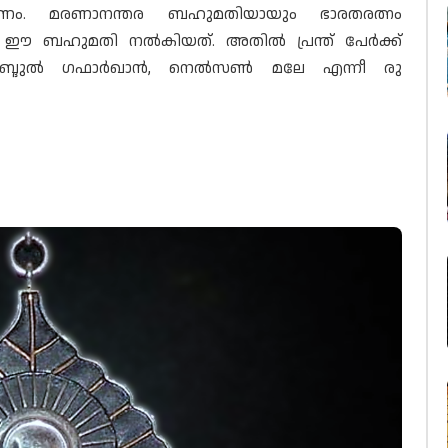
ണം. മരണാനന്തര ബഹുമതിയായും ഭാരതരത്നം
ണ് ഈ ബഹുമതി നൽകിയത്. അതിൽ പ്രന്ത് പേർക്ക്
ബ്ദുൽ ഗഫാർഖാൻ, നെൽസൺ മലേ എന്നീ രു