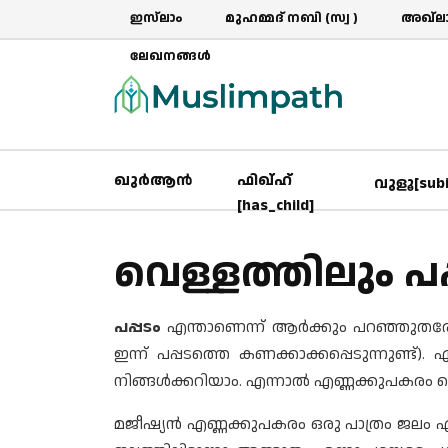
ഇസ്‌ലാം
മുഹമ്മദ് നബി (സ്വ )
അഖ്‌ലാ
ലേഖനങ്ങൾ
ഖുർആൻ
ഫിഖ്ഹ്
വുളൂ[sub
[has_child]
വെള്ളത്തിലും പപ
പപ്പടം
എന്താണെന്ന് ആര്‍ക്കും പറഞ്ഞുതരേണ
ഇന്ന് പപ്പടത്തെ കണക്കാക്കപ്പെടുന്നുണ്ട്).
നിങ്ങള്‍ക്കറിയാം. എന്നാല്‍ എണ്ണക്കുപകരം വെ
മജീഷ്യന്‍ എണ്ണക്കുപകരം ഒരു പാത്രം ജലം എടുക്കു