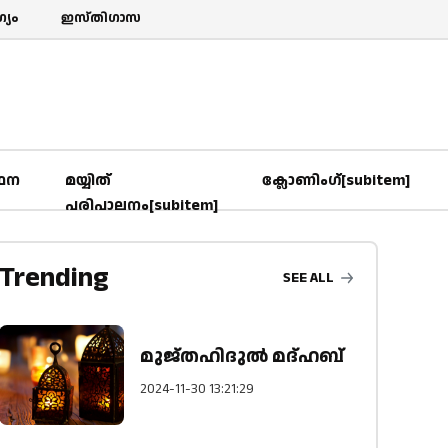
യം
ഇസ്തിഗാസ
‍ഥന
മയ്യിത്
ക്ലോണിംഗ്[subitem]
പരിപാലനം[subitem]
Trending
SEE ALL
മുജ്തഹിദുൽ മദ്ഹബ്
2024-11-30 13:21:29