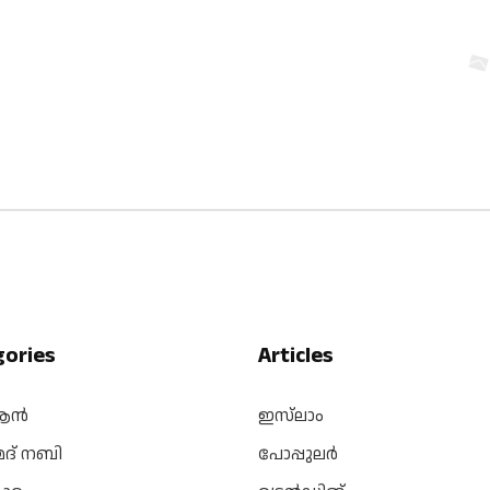
gories
Articles
ആൻ
ഇസ്‌ലാം
മദ് നബി
പോപ്പുലർ