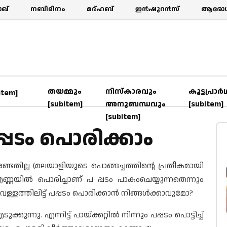
ഖ്‌
നബിദിനം
മദ്ഹബ്
ഇൻഷുറൻസ്
ആരോഗ്
തയമ്മും
നിസ്കാരവും
കൂട്ടപ്രാര്
item]
[subitem]
അനുബന്ധവും
[subitem]
[subitem]
്പടം പൊരിക്കാം
്ടതില്ല (മലയാളിയുടെ പൊങ്ങച്ചത്തിന്റെ പ്രതീകമായി
 എണ്ണയില്‍ പൊരിച്ചാണ് പ പ്പടം പാകംചെയ്യുന്നതെന്നും
ള്ളത്തിലിട്ട് പപ്പടം പൊരിക്കാന്‍ നിങ്ങള്‍ക്കാവുമോ?
ന്നു. എന്നിട്ട് പായ്ക്കറ്റില്‍ നിന്നും പപ്പടം പൊട്ടിച്ച്